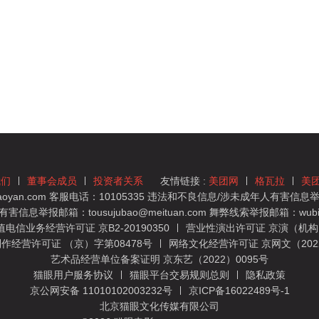
我们
董事会成员
投资者关系
友情链接 :
美团网
格瓦拉
美
yan.com 客服电话：10105335 违法和不良信息/涉未成年人有害信息举报
息举报邮箱：tousujubao@meituan.com 舞弊线索举报邮箱：wubiju
信业务经营许可证 京B2-20190350
营业性演出许可证 京演（机构）
作经营许可证 （京）字第08478号
网络文化经营许可证 京网文（2022）
艺术品经营单位备案证明 京东艺（2022）0095号
猫眼用户服务协议
猫眼平台交易规则总则
隐私政策
京公网安备 11010102003232号
京ICP备16022489号-1
北京猫眼文化传媒有限公司