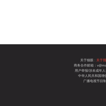
关于猫眼 :
关于
商务合作邮箱：v@mao
用户举报/涉未成年人有害信
中华人民共和国增值电
广播电视节目制
猫眼电影