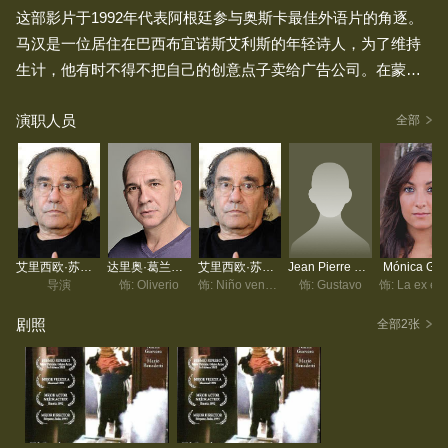
这部影片于1992年代表阿根廷参与奥斯卡最佳外语片的角逐。
马汉是一位居住在巴西布宜诺斯艾利斯的年轻诗人，为了维持
生计，他有时不得不把自己的创意点子卖给广告公司。在蒙得
维的亚，他结识了一名妓女安娜（Ana），并对她一见钟情。
演职人员
回到布宜诺斯艾利斯后，为了赚取足够的钱与安娜相聚三天、
全部
共度爱河，他接受了公关公司的工作合同。在他心中，理想的
爱情乐趣是在亲密接触时，灵魂仿佛能飘升至半空。那么，他
最终能否寻得一直以来所追求的那种境界呢？
艾里西欧·苏比耶拉
达里奥·葛兰帝内提
艾里西欧·苏比耶拉
Jean Pierre Reguerraz
Mónica Gal
导演
饰: Oliverio
饰: Niño vendedor de flores
饰: Gustavo
剧照
全部2张