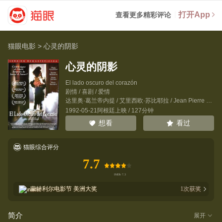
打开App
查看更多精彩评论
猫眼电影
>
心灵的阴影
心灵的阴影
El lado oscuro del corazón
剧情 / 喜剧 / 爱情
达里奥·葛兰帝内提
/
艾里西欧·苏比耶拉
/
Jean Pierre Reguerraz
1992-05-21阿根廷上映 / 127分钟
看过
想看
猫眼综合评分
7.7
蒙特利尔电影节
美洲大奖
1
次获奖
简介
展开