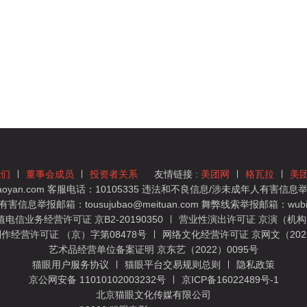
我们
董事会成员
投资者关系
友情链接 :
美团网
格瓦拉
美
yan.com 客服电话：10105335 违法和不良信息/涉未成年人有害信息举报
息举报邮箱：tousujubao@meituan.com 舞弊线索举报邮箱：wubiju
信业务经营许可证 京B2-20190350
营业性演出许可证 京演（机构）
作经营许可证 （京）字第08478号
网络文化经营许可证 京网文（2022）
艺术品经营单位备案证明 京东艺（2022）0095号
猫眼用户服务协议
猫眼平台交易规则总则
隐私政策
京公网安备 11010102003232号
京ICP备16022489号-1
北京猫眼文化传媒有限公司