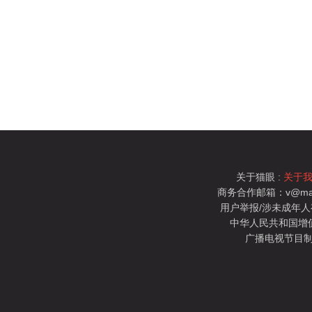
关于猫眼 :
关于
商务合作邮箱：v@mao
用户举报/涉未成年人有害信
中华人民共和国增值电
广播电视节目制
猫眼电影