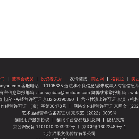
我们
董事会成员
投资者关系
友情链接 :
美团网
格瓦拉
美
yan.com 客服电话：10105335 违法和不良信息/涉未成年人有害信息举报
息举报邮箱：tousujubao@meituan.com 舞弊线索举报邮箱：wubiju
信业务经营许可证 京B2-20190350
营业性演出许可证 京演（机构）
作经营许可证 （京）字第08478号
网络文化经营许可证 京网文（2022）
艺术品经营单位备案证明 京东艺（2022）0095号
猫眼用户服务协议
猫眼平台交易规则总则
隐私政策
京公网安备 11010102003232号
京ICP备16022489号-1
北京猫眼文化传媒有限公司