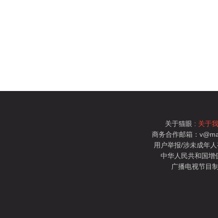
关于猫眼 :
关于
商务合作邮箱：v@mao
用户举报/涉未成年人有害信
中华人民共和国增值电
广播电视节目制
猫眼电影