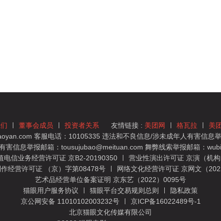
我们
董事会成员
投资者关系
友情链接 :
美团网
格瓦拉
美
yan.com 客服电话：10105335 违法和不良信息/涉未成年人有害信息举报
息举报邮箱：tousujubao@meituan.com 舞弊线索举报邮箱：wubiju
信业务经营许可证 京B2-20190350
营业性演出许可证 京演（机构）
作经营许可证 （京）字第08478号
网络文化经营许可证 京网文（2022）
艺术品经营单位备案证明 京东艺（2022）0095号
猫眼用户服务协议
猫眼平台交易规则总则
隐私政策
京公网安备 11010102003232号
京ICP备16022489号-1
北京猫眼文化传媒有限公司