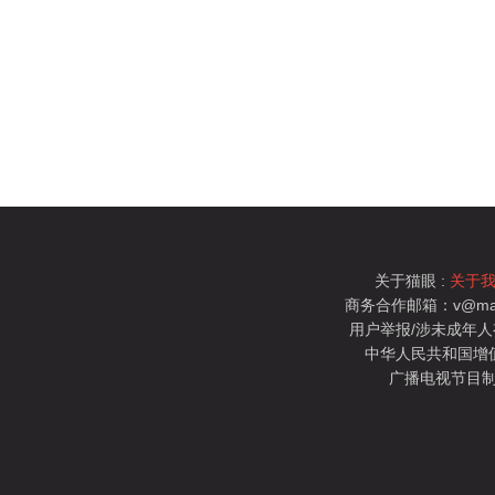
关于猫眼 :
关于
商务合作邮箱：v@mao
用户举报/涉未成年人有害信
中华人民共和国增值电
广播电视节目制
猫眼电影