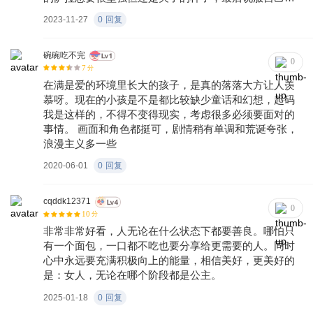
定要坚强背过身去，听到门关了的一声之后的回头，我
2023-11-27
0
回复
也哭了。还有她坚持不懈去医院找爸爸，一开始和爸爸
错过了，我以为是 BE ，没想到还是幸运找到了爸爸！
碗碗吃不完
0
7
分
在满是爱的环境里长大的孩子，是真的落落大方让人羡
慕呀。现在的小孩是不是都比较缺少童话和幻想，起码
我是这样的，不得不变得现实，考虑很多必须要面对的
事情。 画面和角色都挺可，剧情稍有单调和荒诞夸张，
浪漫主义多一些
2020-06-01
0
回复
cqddk12371
0
10
分
非常非常好看，人无论在什么状态下都要善良。哪怕只
有一个面包，一口都不吃也要分享给更需要的人。同时
心中永远要充满积极向上的能量，相信美好，更美好的
是：女人，无论在哪个阶段都是公主。
2025-01-18
0
回复