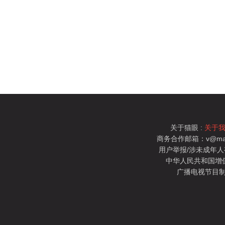
关于猫眼 :
关于
商务合作邮箱：v@mao
用户举报/涉未成年人有害信
中华人民共和国增值电
广播电视节目制
猫眼电影