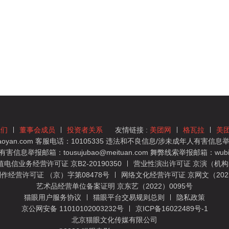
我们
董事会成员
投资者关系
友情链接 :
美团网
格瓦拉
美
yan.com 客服电话：10105335 违法和不良信息/涉未成年人有害信息举报
息举报邮箱：tousujubao@meituan.com 舞弊线索举报邮箱：wubiju
信业务经营许可证 京B2-20190350
营业性演出许可证 京演（机构）
作经营许可证 （京）字第08478号
网络文化经营许可证 京网文（2022）
艺术品经营单位备案证明 京东艺（2022）0095号
猫眼用户服务协议
猫眼平台交易规则总则
隐私政策
京公网安备 11010102003232号
京ICP备16022489号-1
北京猫眼文化传媒有限公司