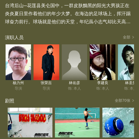
台湾后山─花莲县美仑国中，一群皮肤黝黑的阳光大男孩正在
炎炎夏日里作着他们的年少大梦。在海边的足球场上，挥汗踢
球奋力前行。球场就是他们的天堂，年纪虽小志气却比天高，
最大的愿望就是一辈子都跟足球当好朋友。为了培养绝佳的默
演职人员
契以及接受严密的训练，这群青少年们打从上国中的第一天，
全部
就一起生活在6坪大的球员宿舍里：一起吃饭、一起上课、一起
洗澡、一起练球，说他们是同学，其实更像是兄弟，受伤时互
相扶持，赢球时一起庆祝，亲密紧贴的生活令他们情同手足，
可爱的大男孩们甚至半夜还会在作梦时起脚。而球队教练，就
如同他们的父亲，跟他们生活在一起，不但要指导他们踢球，
杨力州
张荣吉
林佑彦
李建良
林圣男
更要教导他们做人做事的道理。 他们用热情燃烧生命，面对理
导演
导演
饰: 本人
饰: 本人
饰: 本人
想全力冲刺 。该片是张荣吉执导的第一部纪录片。2006年世界
剧照
全部70张
杯开始时，运动品牌NIKE在世界各地拍摄以踢球青年为主题的
纪录片。导演杨力州应邀拍摄他们赞助的美仑国中足球队。原
本只准备拍5分钟短片，但后来了解到这些原住民少年背后的故
事，最终促成纪录长片《奇迹的夏天》的诞生 。该片的另外一
位联合导演张荣吉是杨力州的徒弟 。纪录片《奇迹的夏天》是