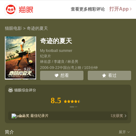
打开App
查看更多精彩评论
猫眼电影
>
奇迹的夏天
奇迹的夏天
My football summer
纪录片
林佑彦
/
李建良
/
林圣男
2006-09-22中国台湾上映 / 103分钟
看过
想看
猫眼综合评分
8.5
金马奖
最佳纪录片
1
次获奖
简介
展开