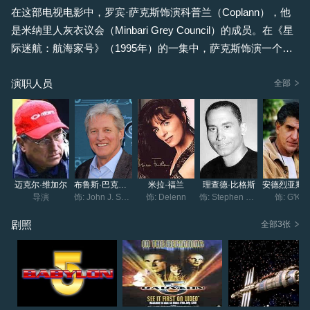
在这部电视电影中，罗宾·萨克斯饰演科普兰（Coplann），他
是米纳里人灰衣议会（Minbari Grey Council）的成员。在《星
际迷航：航海家号》（1995年）的一集中，萨克斯饰演一个名
叫瓦伦（Valen）的外星人。在《巴比伦5号》（B5）中，瓦伦
演职人员
是最初组建议会的米纳里神圣人物的名字。
全部
迈克尔·维加尔
布鲁斯·巴克林纳
米拉·福兰
理查德·比格斯
安德烈亚
导演
饰: John J. Sheridan
饰: Delenn
饰: Stephen Franklin, M.D.
饰: G'Kar
剧照
全部3张