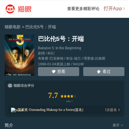
打开App
查看更多精彩评论
猫眼电影
>
巴比伦5号：开端
巴比伦5号：开端
Babylon 5: In the Beginning
剧情 / 科幻
布鲁斯·巴克林纳
/
米拉·福兰
/
理查德·比格斯
1998-01-04美国上映 / 94分钟
看过
想看
猫眼综合评分
7.7
艾美奖
Outstanding Makeup for a Series(提名)
1
次提名
简介
展开