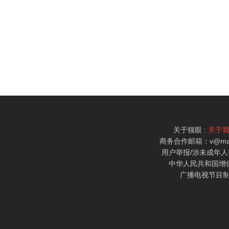
关于猫眼 :
关于
商务合作邮箱：v@mao
用户举报/涉未成年人有害信
中华人民共和国增值电
广播电视节目制
猫眼电影