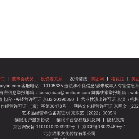
我们
董事会成员
投资者关系
友情链接 :
美团网
格瓦拉
美
yan.com 客服电话：10105335 违法和不良信息/涉未成年人有害信息举报
息举报邮箱：tousujubao@meituan.com 舞弊线索举报邮箱：wubiju
信业务经营许可证 京B2-20190350
营业性演出许可证 京演（机构）
作经营许可证 （京）字第08478号
网络文化经营许可证 京网文（2022）
艺术品经营单位备案证明 京东艺（2022）0095号
猫眼用户服务协议
猫眼平台交易规则总则
隐私政策
京公网安备 11010102003232号
京ICP备16022489号-1
北京猫眼文化传媒有限公司