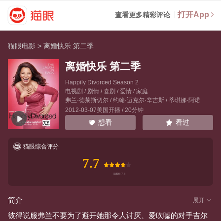
打开App
查看更多精彩评论
猫眼电影
>
离婚快乐 第二季
离婚快乐 第二季
Happily Divorced Season 2
电视剧 / 剧情 / 喜剧 / 爱情 / 家庭
弗兰·德莱斯切尔
/
约翰·迈克尔·辛吉斯
/
蒂琪娜·阿诺
2012-03-07美国开播 / 20分钟
看过
想看
猫眼综合评分
7.7
简介
展开
彼得说服弗兰不要为了避开她那令人讨厌、爱吹嘘的对手吉尔