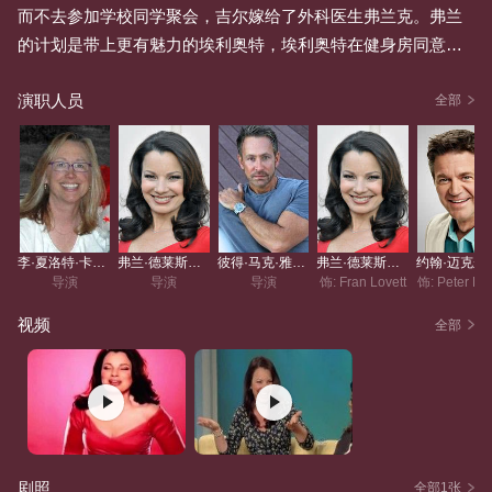
而不去参加学校同学聚会，吉尔嫁给了外科医生弗兰克。弗兰
的计划是带上更有魅力的埃利奥特，埃利奥特在健身房同意扮
演这个角色。彼得试用了一款“同性恋探测器”应用程序。弗兰无
演职人员
视了伙伴们的警告，不要指望埃利奥特真的会爱上她，于是他
全部
们上演了一场干预……
李·夏洛特·卡米尔
弗兰·德莱斯切尔
彼得·马克·雅各布森
弗兰·德莱斯切尔
导演
导演
导演
饰: Fran Lovett
饰: Peter Lov
视频
全部
剧照
全部1张