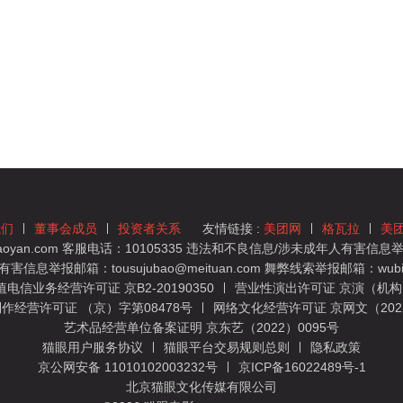
我们
董事会成员
投资者关系
友情链接 :
美团网
格瓦拉
美
yan.com 客服电话：10105335 违法和不良信息/涉未成年人有害信息举报
息举报邮箱：tousujubao@meituan.com 舞弊线索举报邮箱：wubiju
信业务经营许可证 京B2-20190350
营业性演出许可证 京演（机构）
作经营许可证 （京）字第08478号
网络文化经营许可证 京网文（2022）
艺术品经营单位备案证明 京东艺（2022）0095号
猫眼用户服务协议
猫眼平台交易规则总则
隐私政策
京公网安备 11010102003232号
京ICP备16022489号-1
北京猫眼文化传媒有限公司