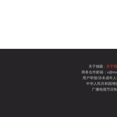
关于猫眼 :
关于
商务合作邮箱：v@mao
用户举报/涉未成年人有害信
中华人民共和国增值电
广播电视节目制
猫眼电影