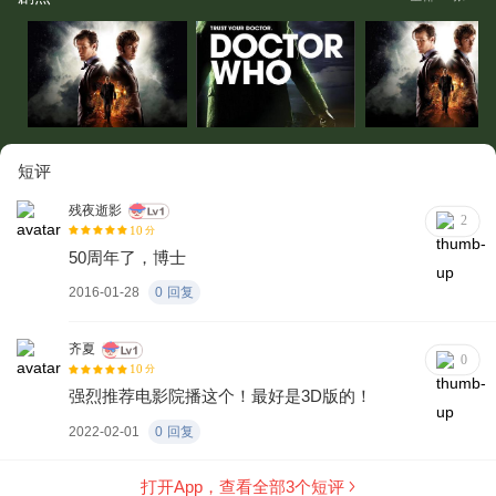
短评
残夜逝影
2
10
分
50周年了，博士
2016-01-28
0
回复
齐夏
0
10
分
强烈推荐电影院播这个！最好是3D版的！
2022-02-01
0
回复
打开App，查看全部
3
个短评