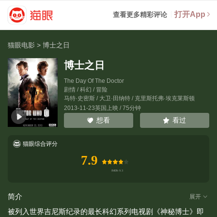
打开App
查看更多精彩评论
猫眼电影
>
博士之日
博士之日
The Day Of The Doctor
剧情 / 科幻 / 冒险
马特·史密斯
/
大卫·田纳特
/
克里斯托弗·埃克莱斯顿
2013-11-23英国上映 / 75分钟
看过
想看
猫眼综合评分
7.9
简介
展开
被列入世界吉尼斯纪录的最长科幻系列电视剧《神秘博士》即