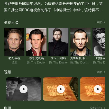
将迎来播放50周年纪念。为庆祝这部长寿剧集的半百生日，英
国广播公司BBC电视台制作了《神秘博士》特辑，该特辑不仅
会在英国电视台和电影院同步播映，还将首次以3D形式与观众
演职人员
见面。
全部
据悉，此次纪念活动将成为一场全国性的庆祝活动。BBC电视
台电视剧部门相关负责人本·史蒂文森表示，这部穿越时空的科
幻电视剧的纪念活动甚至能与女王的60周年钻禧和奥运会相媲
美，庆祝活动将持续一年，并在11月达到高潮。年初，英国皇
尼克·赫伦
马特·史密斯
大卫·田纳特
克里斯托弗·埃克莱斯顿
约翰·赫特
家邮政发布了印有11任博士头像的纪念邮票。有报道称，之前
导演
饰: The Doctor
饰: The Doctor
饰: The Doctor (archive footage)
饰: The Doc
几任博士的扮演者将齐聚特辑，集体亮相。
视频
全部
剧照
全部89张