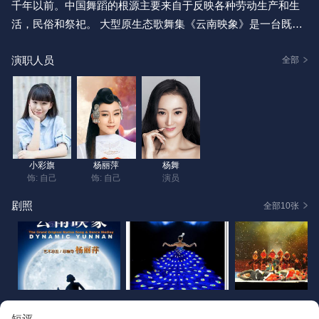
千年以前。中国舞蹈的根源主要来自于反映各种劳动生产和生
活，民俗和祭祀。 大型原生态歌舞集《云南映象》是一台既有
传统之美，又有现代之力的舞台新作。她将最原生的原创乡土
演职人员
歌舞精髓和民族舞经典全新整合重构，再创云南浓郁的民族风
全部
情。 在歌舞集中，原生、古朴的民族歌舞与新锐的艺术构思的
碰撞，将带给您一种特定的 “云南映象”。 著名舞蹈家杨丽萍首
次出任大型歌舞集总编导及艺术总监，并领衔主演。 原汁原味
的民族歌舞元素。 云南各民族民间着装的生活原型。 六十二面
鼓的鼓风、鼓韵。一百二十个具有云南民族特色的面具。 《云
小彩旗
杨丽萍
杨舞
南映象》中的道具、牛头、玛尼石、转经筒等全是真的。 百分
饰: 自己
饰: 自己
演员
之七十的演员系云南的少数民族。 亦真亦幻的舞台、灯光及立
剧照
全部10张
体画面效果。
短评