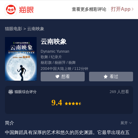
打开App
查看更多精彩评论
猫眼电影
>
云南映象
云南映象
Dynamic Yunnan
歌舞 / 纪录片
杨彩旗
/
杨丽萍
/
杨舞
2004中国大陆上映 / 112分钟
看过
想看
269
人想看
猫眼综合评分
9.4
简介
展开
中国舞蹈具有深厚的艺术和悠久的历史渊源。它最早出现在五