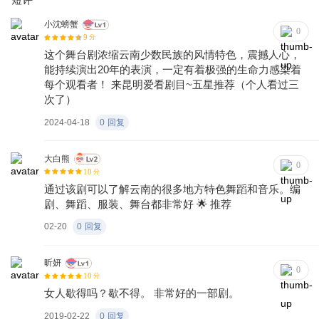
小沈螃蟹
0
9
分
这个舞台剧浓缩云南少数民族的风情特色，震撼人心，
能持续演出20年的表演，一定有着极强的生命力感染着
每个观看者！ 来昆明爱看剧目~五星推荐（个人看过三
次了）
2024-04-18
0
回复
大白熊
0
10
分
通过该剧可以了解云南的很多地方特色舞蹈和音乐。编
剧、舞蹈、服装、舞台都非常好 🌟 推荐
02-20
0
回复
昕妍
0
10
分
女人歇得吗？歇不得。 非常好的一部剧。
2019-02-22
0
回复