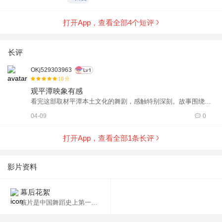
打开App，查看全部
4
个短评
长评
OKj529303963
10
分
观平潭映象有感
看完这部取材平潭本土文化的舞剧，感触特别深刻。故事围绕白
毛骑龙少年君山王和麒麟、平潭蓝展开，人物设定很有新意。在
04-09
0
剧情展现方面打破了固有印象：男主安心捕鱼生活展现幸福生
活，女主和村民挺身而出对抗台风展现两人坚韧不拔，这种反刻
打开App，查看全部
1
条长评
板的设计让人眼前一亮。 剧中融入戚继光藤牌舞、鸳鸯阵，还有
妈祖、妈祖侍女、八家将、三太子等等各种各样的福建民俗元
素，地域韵味十足。剧情节奏跌宕起伏，后面异族来袭，白龙、
影片资料
天狗、麒麟、般若、君山王、平潭蓝与敌方首领战斗场面极具冲
击力，男主历经重伤不倒，白龙也得以复活，唯独女主结局惨烈
幕后花絮
离世。精灵围绕女主躯体舞动的画面凄美又震撼。全体演员基本
该片是中国舞蹈史上第一个自己营销、包装、推广的原生态民族歌舞集。
功扎实，每个人都有专属谢幕，能看出满满的诚意，整部作品满
是山海故事里的悲壮与感动。