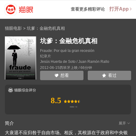
打开App
查看更多精彩评论
猫眼电影
>
坑爹：金融危机真相
坑爹：金融危机真相
Fraude: Por qué la gran recesión
纪录片
Jesús Huerta de Soto
/
Juan Ramón Rallo
2012-06-15西班牙上映 / 66分钟
看过
想看
猫眼综合评分
8.5
简介
展开
大衰退不应归咎于自由市场。相反，其根源在于政府和中央银