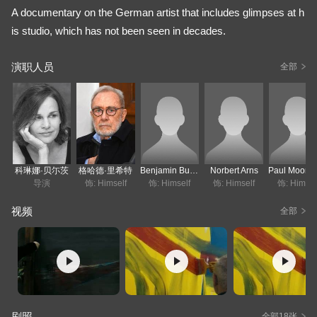
A documentary on the German artist that includes glimpses at h
is studio, which has not been seen in decades.
演职人员
全部
科琳娜·贝尓茨
格哈德·里希特
Benjamin Buchloh
Norbert Arns
导演
饰: Himself
饰: Himself
饰: Himself
饰: Himsel
视频
全部
剧照
全部18张