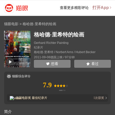
打开App
查看更多精彩评论
猫眼电影
>
格哈德·里希特的绘画
格哈德·里希特的绘画
Gerhard Richter Painting
纪录片
格哈德·里希特
/
Norbert Arns
/
Hubert Becker
2011-09-08德国上映 / 97分钟
看过
想看
猫眼综合评分
7.9
德国电影奖
最佳纪录片
1
次获奖
简介