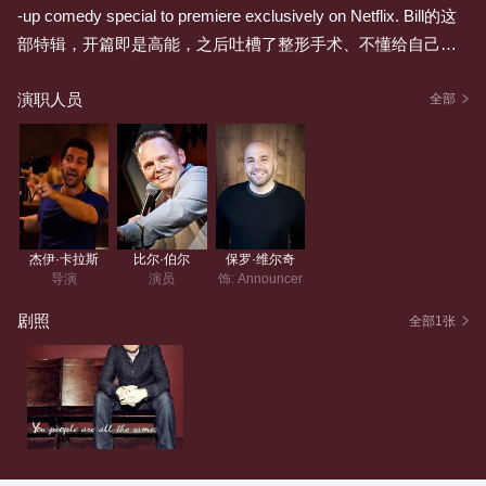
-up comedy special to premiere exclusively on Netflix. Bill的这
部特辑，开篇即是高能，之后吐槽了整形手术、不懂给自己涂
润肤乳的白人；吐槽了自己老爹、说了自己养狗的趣事；又吐
演职人员
槽了他心中的英雄豪杰是怎么落寞的。 最犀利的部分当然是吐
全部
槽他和自己女票的生活，差点被女票打得脑震荡，给大家透露
了如何和女人吵架必胜的秘籍。
杰伊·卡拉斯
比尔·伯尔
保罗·维尔奇
导演
演员
饰: Announcer
剧照
全部1张