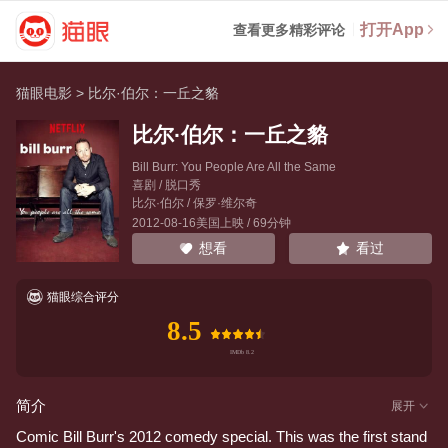
打开App
查看更多精彩评论
猫眼电影
>
比尔·伯尔：一丘之貉
比尔·伯尔：一丘之貉
Bill Burr: You People Are All the Same
喜剧 / 脱口秀
比尔·伯尔
/
保罗·维尔奇
2012-08-16美国上映 / 69分钟
看过
想看
猫眼综合评分
8.5
简介
展开
Comic Bill Burr's 2012 comedy special. This was the first stand