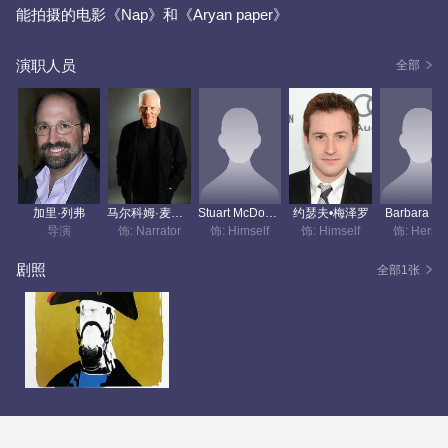
能拍摄的电影《Nap》和《Aryan paper》
演职人员
全部
加里·列弗
马尔科姆·麦克道威尔
Stuart McDougal
约瑟夫•梅泽罗
Barbara Da
导演
饰: Narrator
饰: Himself
饰: Himself
饰: Hersel
剧照
全部1张