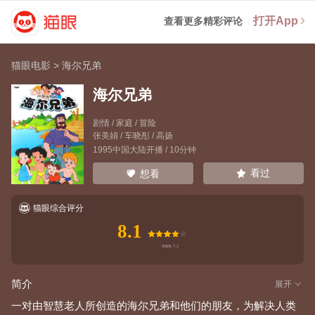
打开App
查看更多精彩评论
猫眼电影
>
海尔兄弟
海尔兄弟
剧情 / 家庭 / 冒险
张美娟
/
车晓彤
/
高扬
1995中国大陆开播 / 10分钟
看过
想看
猫眼综合评分
8.1
简介
展开
一对由智慧老人所创造的海尔兄弟和他们的朋友，为解决人类