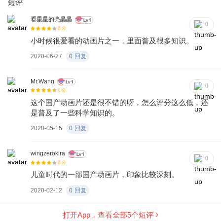
短评
那里他们又回到了海尔兄弟的出生地——太平洋。
看星星的亮晶晶
0
8
分
小时候很爱看的动画片之一，里面普及很多知识。
2020-06-27
0
回复
Mr.Wang
0
9
分
这个国产动画片还是很不错的呀，怎么评分这么低，还
是普及了一些科学知识的。
2020-05-15
0
回复
wingzerokira
0
8
分
儿童时代的一部国产动画片，印象比较深刻。
2020-02-12
0
回复
打开App，查看全部
5
个短评