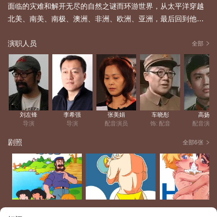
面临的灾难和解开无尽的自然之谜而环游世界，从太平洋穿越
北美、南美、南极、澳洲、非洲、欧洲、亚洲，最后回到他们
的诞生地太平洋的神奇历险。 该片前106集表现了海尔兄弟的
演职人员
诞生以及和朋友们共同穿越北太平洋，深入北极，结识了勤劳
全部
勇敢的爱斯基摩人，亲眼看到极昼这一自然界的奇怪现象。他
们横跨广阔的北美大陆和充满神秘色彩的南美森林。在这旅程
中，他们战胜了凶猛的飞蟒，强悍的海盗。逃离了旋转盘岛，
并见识了海市蜃楼。在飞越澳洲之后，他们又踏上了非洲大
陆。后106集讲述了海尔兄弟一行人漂过了波斯湾，飞越了地中
刘左锋
李希强
张美娟
车晓彤
高扬
海，到达了美丽的欧洲，海尔兄弟用自己掌握的知识预测出将
导演
导演
配音演员
饰: 配音
配音演员
要发生的海啸，克鲁德用海姆利奇救自来水地救活了被骨头卡
剧照
全部6张
住的土著小孩，在寻找水源中与土著小姑娘交了朋友，经过红
海之火的考验，又掉进了世界著名的死海。由于科斯特地形的
作怪，他们暂以栖身的城堡也倒塌了。经过种种磨难，海尔等
终于穿过中国古丝绸之路来到中国境内。在中国他们途经三十
个省市自治区，考察了中国各名胜大川，深深体会到了中国传
统文化的博大精深，最后终于来到了平静温馨的亚洲东部，从