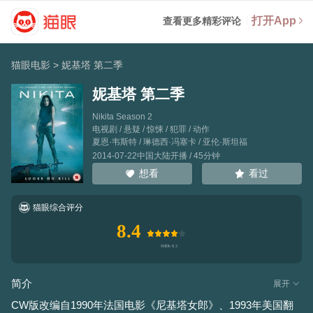
打开App
查看更多精彩评论
猫眼电影
>
妮基塔 第二季
妮基塔 第二季
Nikita Season 2
电视剧 / 悬疑 / 惊悚 / 犯罪 / 动作
夏恩·韦斯特
/
琳德西·冯塞卡
/
亚伦·斯坦福
2014-07-22中国大陆开播 / 45分钟
看过
想看
猫眼综合评分
8.4
简介
展开
CW版改编自1990年法国电影《尼基塔女郎》、1993年美国翻