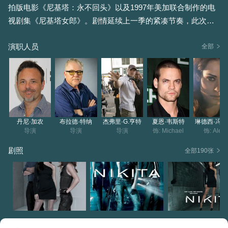
拍版电影《尼基塔：永不回头》以及1997年美加联合制作的电
视剧集《尼基塔女郎》。剧情延续上一季的紧凑节奏，此次Niki
ta（李美琪Maggie Q 饰）将继续与老谋深算的Percy周旋，她
演职人员
和组织之间的战斗仍在持续。不过这次她多了三位帮手，分别
全部
是成为爱人的Michael（夏恩·韦斯特Shane West 饰）、组织内
的卧底Alex（琳德西·冯塞卡Lyndsy Fonseca 饰）以及计算机
专家Brikhoff（亚伦·斯坦福Aaron Stanford 饰）。众人配合默
契，出生入死，战胜了一个又一个困难，顺利执行了一次次危
险任务。在探寻组织真相的过程中，他们发现组织涉及范围极
丹尼·加农
布拉德·特纳
杰弗里·G.亨特
夏恩·韦斯特
琳德西·冯
广，甚至已经渗透进国家政府内部。这一次，众人能否扭转局
导演
导演
导演
饰: Michael
饰: Alex
面……
剧照
全部190张