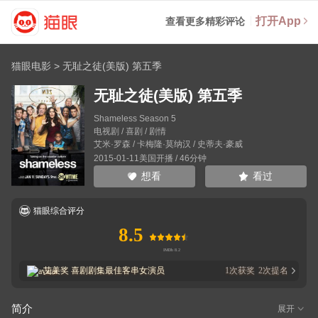
打开App
查看更多精彩评论
猫眼电影
>
无耻之徒(美版) 第五季
无耻之徒(美版) 第五季
Shameless Season 5
电视剧 / 喜剧 / 剧情
艾米·罗森
/
卡梅隆·莫纳汉
/
史蒂夫·豪威
2015-01-11美国开播 / 46分钟
看过
想看
猫眼综合评分
8.5
艾美奖
喜剧剧集最佳客串女演员
1
次获奖
2
次提名
简介
展开