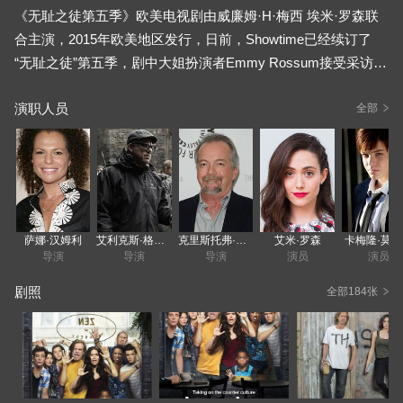
《无耻之徒第五季》欧美电视剧由威廉姆·H·梅西 埃米·罗森联
合主演，2015年欧美地区发行，日前，Showtime已经续订了
“无耻之徒”第五季，剧中大姐扮演者Emmy Rossum接受采访时
谈及自己在第五季中的角色Fiona：“她的生活将会越来越糟
演职人员
糕，但是什么时候好起来还是个未知数，或许永远不会。本剧
全部
改编至英国同名电视系列剧，美国Showtime电视网制作，并由
英国原创Paul Abbott操刀.美国版没有对原作角色大动刀土，第
三个孩子Ian的同性恋性向也被保留，但美国版已发展出不同于
英版的情节。。
萨娜·汉姆利
艾利克斯·格雷夫斯
克里斯托弗·查莱克
艾米·罗森
卡梅隆·莫
导演
导演
导演
演员
演员
剧照
全部184张