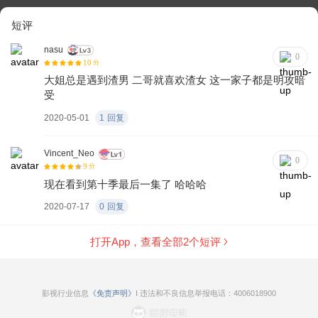
短评
nasu
0
10
分
大姐总是遇到渣男 二哥就喜欢渣女 这一家子都是明攻暗
受
2020-05-01
1
回复
Vincent_Neo
0
9
分
现在看到第十季最后一集了 哈哈哈
2020-07-17
0
回复
打开App，查看全部
2
个短评
影视行业信息
《免责声明》
I 违法和不良信息举报电话：4006018900