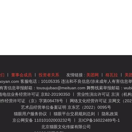
我们
董事会成员
投资者关系
友情链接 :
美团网
格瓦拉
美
yan.com 客服电话：10105335 违法和不良信息/涉未成年人有害信息举报
息举报邮箱：tousujubao@meituan.com 舞弊线索举报邮箱：wubiju
信业务经营许可证 京B2-20190350
营业性演出许可证 京演（机构）
作经营许可证 （京）字第08478号
网络文化经营许可证 京网文（2022）
艺术品经营单位备案证明 京东艺（2022）0095号
猫眼用户服务协议
猫眼平台交易规则总则
隐私政策
京公网安备 11010102003232号
京ICP备16022489号-1
北京猫眼文化传媒有限公司