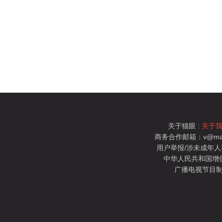
关于猫眼 :
关于
商务合作邮箱：v@mao
用户举报/涉未成年人有害信
中华人民共和国增值电
广播电视节目制
猫眼电影