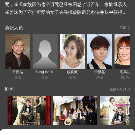
咒，崔氏家族因为这个诅咒已经被困惑了近百年，家族继承人
崔姜洙为了守护所爱的女子去寻找破除诅咒办法并从中获得爱
情的故事。
演职人员
全部
尹尚浩
Sang-ho Yu
杨真诚
李洪基
高岛礼子
导演
导演
演员
演员
饰: 客串
剧照
全部191张