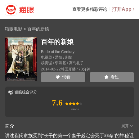
打开App
查看更多精彩评论
猫眼电影
>
百年的新娘
百年的新娘
Bride of the Century
电视剧 / 爱情 / 剧情
杨真诚
/
李洪基
/
高岛礼子
2014-02-22韩国开播 / 73分钟
看过
想看
猫眼综合评分
7.6
简介
展开
讲述崔氏家族受到“长子的第一个妻子必定会死于非命”的神秘诅