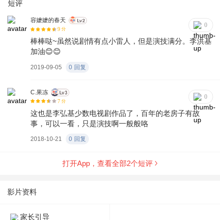
短评
容嬷嬷的春天
0
9
分
棒棒哒~虽然说剧情有点小雷人，但是演技满分。李洪基
加油😊😊
2019-09-05
0
回复
C.果冻
0
7
分
这也是李弘基少数电视剧作品了，百年的老房子有故
事，可以一看，只是演技啊一般般咯
2018-10-21
0
回复
打开App，查看全部
2
个短评
影片资料
家长引导