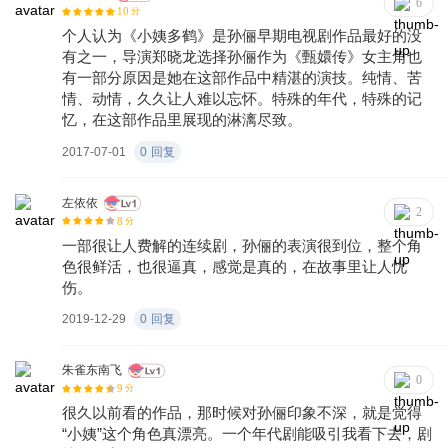
6
10
分
结束歌曲， 歌颂着一种凄美…
个人认为《小姨多鹤》是孙俪早期电视剧作品最好的没
有之一，导演郑晓龙选择孙俪作为《甄嬛传》女主角也
有一部分原因是她在这部作品中精湛的演技。纯情、苦
情、动情，久久让人难以忘怀。特殊的年代，特殊的记
忆，在这部作品里展现的淋漓尽致。
2017-07-01
0
回复
左依依
2
8
分
一部很让人费解的连续剧，孙俪的表演很到位，整个角
色很鲜活，也很逼真，感觉是真的，在故事里让人忧
伤。
2019-12-29
0
回复
朱雀东南飞
0
9
分
很久以前看的作品，那时候对孙俪印象不深，就是觉得
“小姨”这个角色真漂亮。一个年代剧能吸引我看下去，剧