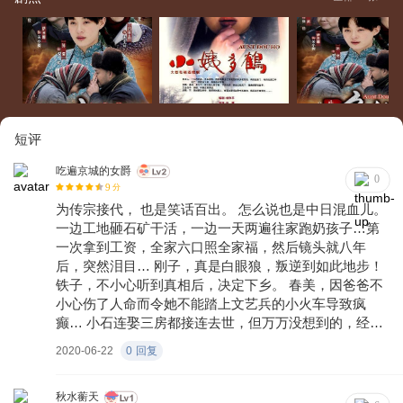
短评
吃遍京城的女爵
0
9
分
为传宗接代， 也是笑话百出。 怎么说也是中日混血儿。
一边工地砸石矿干活，一边一天两遍往家跑奶孩子…第
一次拿到工资，全家六口照全家福，然后镜头就八年
后，突然泪目… 刚子，真是白眼狼，叛逆到如此地步！
铁子，不小心听到真相后，决定下乡。 春美，因爸爸不
小心伤了人命而令她不能踏上文艺兵的小火车导致疯
癫… 小石连娶三房都接连去世，但万万没想到的，经历
风雨沧田后的小石终于和多鹤新婚，却在当天发生意外
2020-06-22
0
回复
不幸去世… no zuo no die的朱小环，好好的一个家，整
天被她搞的乌烟瘴气，不得安生… 伴随着心酸与泪水的
纯灰剧， 太经典的反应了那个年代生活的种种。 每一集
秋水蘅天