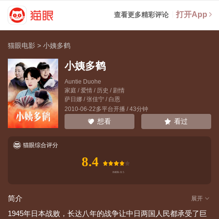
打开App
查看更多精彩评论
猫眼电影
>
小姨多鹤
小姨多鹤
Auntie Duohe
家庭 / 爱情 / 历史 / 剧情
萨日娜
/
张佳宁
/
白恩
2010-06-22多平台开播 / 43分钟
看过
想看
猫眼综合评分
8.4
简介
展开
1945年日本战败，长达八年的战争让中日两国人民都承受了巨