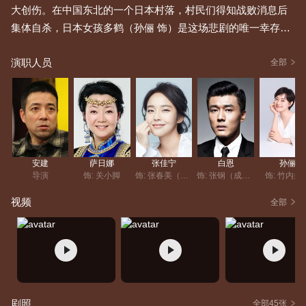
大创伤。在中国东北的一个日本村落，村民们得知战败消息后
集体自杀，日本女孩多鹤（孙俪 饰）是这场悲剧的唯一幸存
者。她历经辗转、九死一生，来到平安镇张石匠（杜源 饰）家
演职人员
中。张家在抗战时遭遇诸多挫折，大儿子死于日本兵之手，二
全部
儿媳朱小环（闫学晶 饰）也因迫害丧失生育能力。多鹤的到来
在张家引发了巨大的风波与矛盾。随着对张家了解的加深，多
鹤感激他们的照顾，也同情小环的遭遇，于是愿意为张石匠的
次子张俭（姜武 饰）生育子女，一个特殊的家庭在那个特殊的
年代就此组成…… 本片改编自严歌苓的同名小说。
安建
萨日娜
张佳宁
白恩
孙俪
导演
饰: 关小脚
饰: 张春美（成年）
饰: 张钢（成年）
饰: 竹内多
视频
全部
剧照
全部45张