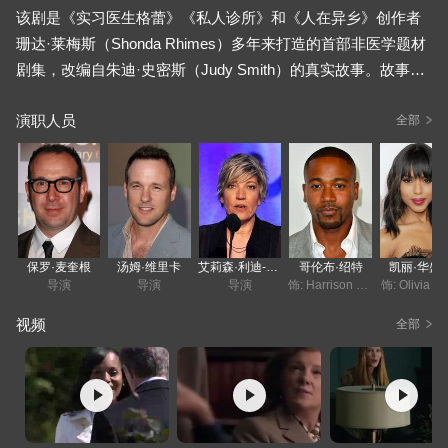
该剧是《实习医生格蕾》《私人诊所》和《人在异乡》创作者
珊达·莱梅斯（Shonda Rhimes）多年来打造的首部非医学题材
剧集，改编自朱迪·史密斯（Judy Smith）的真实故事。故事主
要讲述了一位危机处理专家及其领导团队的工作与生活。
演职人员
全部
从媒体关系顾问到总统新闻顾问，奥利维亚·波普（Olivia Pop
e，凯丽·华盛顿（Kerry Washington）饰）一生都在守护美国的
秘密——对她而言，维护美国精英阶层的形象、防止各类丑闻
曝光对国家至关重要。小布什总统任期结束后，与布什关系密
切的奥利维亚离开了白宫，创办了自己的公关公司，期望开启
保罗·麦奎根
汤姆·维里卡
艾莉森·利迪-布朗
哥伦布·绍特
凯丽·华盛
人生新篇——无论是工作还是生活。然而，她似乎难以完全摆
导演
导演
导演
饰: Harrison Wright
饰: Olivia P
脱过去——无论是她还是她的精英团队，他们能够“修复”任何人
视频
全部
的生活，却对自己生活中出现的问题束手无策。
来自《迷失》的亨利·伊安·库斯克（Henry Ian Cusick）饰演男
主角斯蒂芬（Stephen），他是一名诉讼律师，为奥利维亚……