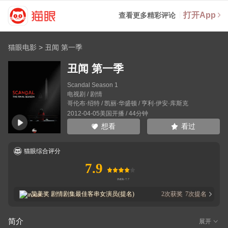
打开App
查看更多精彩评论
猫眼电影
>
丑闻 第一季
丑闻 第一季
Scandal Season 1
电视剧 / 剧情
哥伦布·绍特
/
凯丽·华盛顿
/
亨利·伊安·库斯克
2012-04-05美国开播 / 44分钟
看过
想看
猫眼综合评分
7.9
艾美奖
剧情剧集最佳客串女演员(提名)
2
次获奖
7
次提名
简介
展开