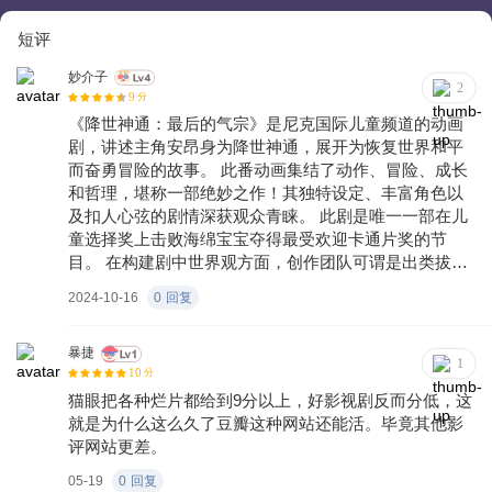
短评
妙介子
2
9
分
《降世神通：最后的气宗》是尼克国际儿童频道的动画
剧，讲述主角安昂身为降世神通，展开为恢复世界和平
而奋勇冒险的故事。 此番动画集结了动作、冒险、成长
和哲理，堪称一部绝妙之作！其独特设定、丰富角色以
及扣人心弦的剧情深获观众青睐。 此剧是唯一一部在儿
童选择奖上击败海绵宝宝夺得最受欢迎卡通片奖的节
目。 在构建剧中世界观方面，创作团队可谓是出类拔
萃。 片中世界观多姿多彩、富有想象力，无论是四大国
2024-10-16
0
回复
家的设定还是奇特生物的设计，均展现了创作者们的才
情与创意。 四大国家分别是水善国、土强国、火烈国和
气和国，每个国家都拥有独特的元素力量——水、土、
暴捷
1
10
分
火和气，而降世神通则是唯一能够掌握所有四种元素并
猫眼把各种烂片都给到9分以上，好影视剧反而分低，这
维护世界平衡的角色。 《降世神通》表面上是一部充满
就是为什么这么久了豆瓣这种网站还能活。毕竟其他影
动作和奇幻元素的动画，但其探讨的主题却深刻且富有
评网站更差。
内涵。 从战争与和平，到个人成长，再到友情与牺牲，
这部作品不仅仅是冒险故事，还深入探讨了成长、救赎
05-19
0
回复