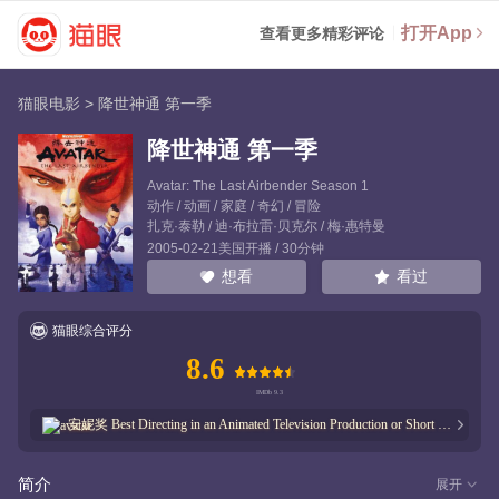
打开App
查看更多精彩评论
猫眼电影
>
降世神通 第一季
降世神通 第一季
Avatar: The Last Airbender Season 1
动作 / 动画 / 家庭 / 奇幻 / 冒险
扎克·泰勒
/
迪·布拉雷·贝克尔
/
梅·惠特曼
2005-02-21美国开播 / 30分钟
看过
想看
猫眼综合评分
8.6
安妮奖
Best Directing in an Animated Television Production or Short Form
6
次获奖
3
次提名
简介
展开