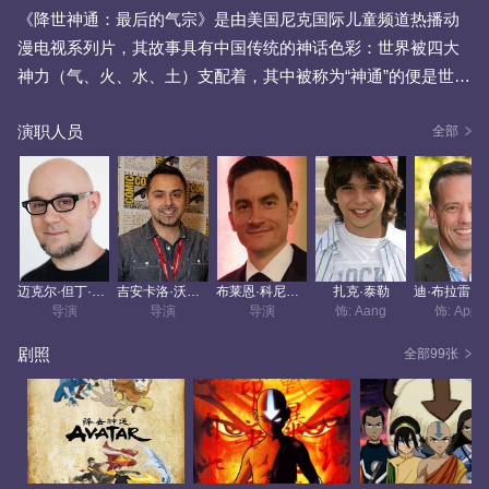
《降世神通：最后的气宗》是由美国尼克国际儿童频道热播动
漫电视系列片，其故事具有中国传统的神话色彩：世界被四大
神力（气、火、水、土）支配着，其中被称为“神通”的便是世上
唯一同时拥有这四种神力的人，因此他具备拯救世界的能力，
演职人员
在沉寂了数百年之后，世人无意中拯救了他并唤醒了其体内的
全部
神力，之后与同伴一同踏上拯救人类的道路。 故事具有中国神
话色彩，并且人设也具有东方古韵。该动画却是在今年刚获得
第三十三届美国动画安妮奖最佳电视动画提名，可想而知在欧
美地区已经有一定影响力。《降世神通》主要讲述的是一个虚
构的东方神话冒险故事：气、火、水、土是主宰着整个世界的
迈克尔·但丁·迪马蒂诺
吉安卡洛·沃尔普
布莱恩·科尼祖克
扎克·泰勒
四大神力，而神通(Avatar)却是唯一拥有这四大神力的人，他可
导演
导演
导演
饰: Aang
饰: Appa
以阻止邪恶的火烈国征服世界。然而令人不解的是，他在人们
剧照
全部99张
最需要他的时候，却神秘失踪了。千年之后，在南极还幸存着
一个水族部落。水族勇士Katara和她的哥...