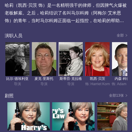
哈莉（凯西·贝茨 饰）是一名精明强干的律师，但因脾气火爆被
老板解雇。之后，哈莉结识了名叫马尔科姆（阿梅尔·艾米恩
饰）的青年，当时马尔科姆正面临一起指控，在哈莉的帮助
下，他洗刷了罪名。马尔科姆对哈莉的辩护能力佩服得五体投
演职人员
地，于是提议为哈莉工作。就这样，哈莉和马尔科姆租下一间
全部
小鞋店作为办公室，开办了他们的律师事务所。一次偶然的机
会，哈莉遇见了法律天才亚当（内森·科德里 饰），后者也加入
到了哈莉的团队中。与此同时，女孩珍娜（布兰特妮·斯诺 饰）
成为了哈莉的新助手，不过她对法律和辩护方面了解并不多。
比尔·德埃利亚
麦克·里斯托
斯蒂芬·克拉格
凯西·贝茨
内森·科德
导演
导演
导演
饰: Harriet Korn
剧照
全部13张