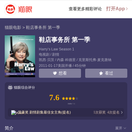
打开App
查看更多精彩评论
猫眼电影
>
鞋店事务所 第一季
鞋店事务所 第一季
Harry’s Law Season 1
电视剧 / 剧情
凯西·贝茨
/
内森·科德里
/
克里斯托弗·麦克唐纳
2011-01-17美国开播 / 45分钟
看过
想看
猫眼综合评分
7.6
艾美奖
剧情剧集最佳女主角(提名)
1
次获奖
4
次提名
简介
展开