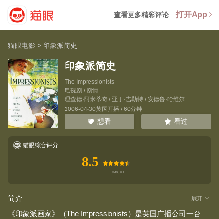
打开App
查看更多精彩评论
猫眼电影
>
印象派简史
印象派简史
The Impressionists
电视剧 / 剧情
理查德·阿米蒂奇
/
亚丁·吉勒特
/
安德鲁·哈维尔
2006-04-30英国开播 / 60分钟
看过
想看
猫眼综合评分
8.5
简介
展开
《印象派画家》（The Impressionists）是英国广播公司一台