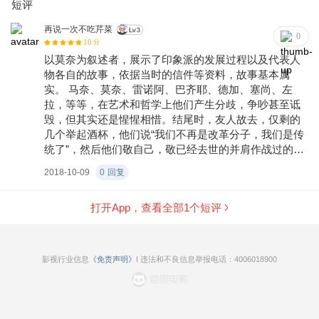
短评
再说一次不吃芹菜
0
10
分
以莫奈为叙述者，展示了印象派的发展过程以及代表人
物各自的故事，依据当时的信件等资料，故事基本属
实。 马奈、莫奈、雷诺阿、巴齐耶、德加、塞尚、左
拉，等等，在艺术和哲学上他们产生分歧，争吵甚至诋
毁，但其实还是惺惺相惜。结尾时，友人故去，仅剩的
几个举起酒杯，他们说“我们不再是改革分子，我们是传
统了”，然后他们敬自己，敬已经去世的并肩作战过的友
人。那一杯酒里，有太多情绪了。 大多数人对艺术的欣
2018-10-09
0
回复
赏，似乎很大程度上取决于那小部分的艺术评论家的看
法，或者可观化为某个作品的价格。也许可以说，我们
打开App，查看全部
1
个短评
已经缺失了对艺术最纯粹的诚实的欣赏能力。
影视行业信息
《免责声明》
I 违法和不良信息举报电话：4006018900