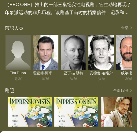
（BBC ONE）推出的一部三集纪实性电视剧，它生动地再现了
印象派运动的非凡历程。该剧基于当时的档案信件、记录和访
谈，讲述了那些改变艺术世界的画家们的生活。这是一个关于
演职人员
贫困与争取认可的故事，其背景是战争与革命。但在故事的核
全部
心……
Tim Dunn
理查德·阿米蒂奇
亚丁·吉勒特
安德鲁·哈维尔
威尔·基恩
导演
演员
演员
演员
演员
剧照
全部13张