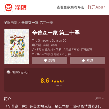
打开App
查看更多精彩评论
猫眼电影
>
辛普森一家 第二十季
辛普森一家 第二十季
The Simpsons Season 20
电视剧 / 喜剧 / 动画
丹·卡斯泰兰尼塔
/
朱莉·卡夫娜
/
南茜·卡特莱特
2008-09-28美国开播 / 21分钟
看过
想看
猫眼综合评分
8.6
简介
展开
《辛普森一家》是美国福克斯广播公司的一部动画情景喜剧，