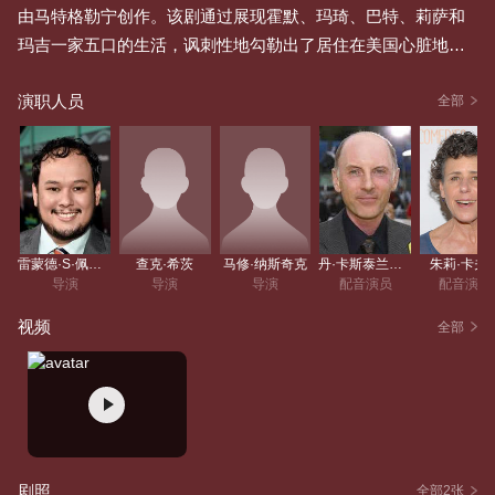
由马特格勒宁创作。该剧通过展现霍默、玛琦、巴特、莉萨和
玛吉一家五口的生活，讽刺性地勾勒出了居住在美国心脏地带
人们的生活方式。空间设定于虚构小镇春田镇的《辛普森一
演职人员
家》，从许多角度对美国的文化与社会、人的条件和电视本身
全部
进行了幽默的嘲讽。 为了给制片人詹姆斯L布鲁克斯制作一出
动画短剧，马特格勒宁构思出了辛普森一家人的形象。格勒宁
用自己家族成员的名字逐一地给他们命名，而自己的名字则用
“巴特”替代。1987年 4月19日，短剧成为了《特蕾西厄尔曼秀》
的一部分。在播映三季后，《辛普森一家》得以转正进入半小
雷蒙德·S·佩尔西
查克·希茨
马修·纳斯奇克
丹·卡斯泰兰尼塔
朱莉·卡夫
时的黄金时段，并成为了福克斯在早期达成的成功之一。
导演
导演
导演
配音演员
配音演员
视频
全部
剧照
全部2张