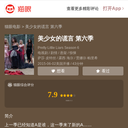
打开App
查看更多精彩评论
猫眼电影
>
美少女的谎言 第六季
美少女的谎言 第六季
Pretty Little Liars Season 6
电视剧 / 剧情 / 悬疑 / 惊悚
萨莎·皮特丝
/
露西·海尔
/
贾娜尔·帕里希
2015-06-02美国开播 / 43分钟
看过
想看
猫眼综合评分
7.9
简介
上一季已经知道A是谁，这一季来了新的A……