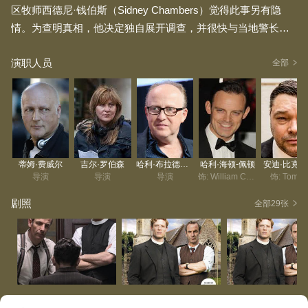
区牧师西德尼·钱伯斯（Sidney Chambers）觉得此事另有隐
情。为查明真相，他决定独自展开调查，并很快与当地警长乔
迪·基廷（Geordie Keating）建立了合作关系，二人一同在这座
演职人员
宁静的小山村里侦破犯罪案件。
全部
蒂姆·费威尔
吉尔·罗伯森
哈利·布拉德比尔
哈利·海顿-佩顿
安迪·比克
导演
导演
导演
饰: William Calthorpe
饰: Tomm
剧照
全部29张