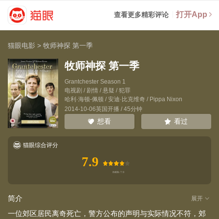
打开App
查看更多精彩评论
猫眼电影
>
牧师神探 第一季
牧师神探 第一季
Grantchester Season 1
电视剧 / 剧情 / 悬疑 / 犯罪
哈利·海顿-佩顿
/
安迪·比克维奇
/
Pippa Nixon
2014-10-06英国开播 / 45分钟
看过
想看
猫眼综合评分
7.9
简介
展开
一位郊区居民离奇死亡，警方公布的声明与实际情况不符，郊