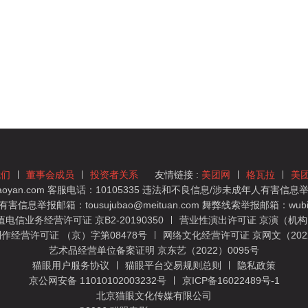
我们
董事会成员
投资者关系
友情链接 :
美团网
格瓦拉
美
yan.com 客服电话：10105335 违法和不良信息/涉未成年人有害信息举报
息举报邮箱：tousujubao@meituan.com 舞弊线索举报邮箱：wubiju
信业务经营许可证 京B2-20190350
营业性演出许可证 京演（机构）
作经营许可证 （京）字第08478号
网络文化经营许可证 京网文（2022）
艺术品经营单位备案证明 京东艺（2022）0095号
猫眼用户服务协议
猫眼平台交易规则总则
隐私政策
京公网安备 11010102003232号
京ICP备16022489号-1
北京猫眼文化传媒有限公司