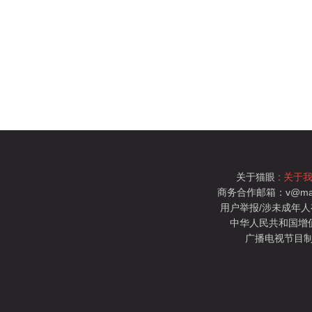
关于猫眼 :
关于
商务合作邮箱：v@mao
用户举报/涉未成年人有害信
中华人民共和国增值电
广播电视节目制
猫眼电影