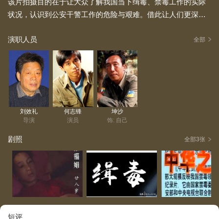
该片拍摄目的在于让大众了解我国当下缉毒、禁毒工作的实际
状况，认识到公安干警工作的危险与艰难。借此让人们更深入
了解毒品的危害，进而做到抵制毒品，检举涉毒犯罪活动。影
演职人员
片展现了我国公安干警不顾生死，在艰难环境中与中外贩毒分
全部
子斗争，甚至不惜牺牲生命的场景，同时也反映了我国公安、
海关、边防、卫生等部门开展禁毒斗争的长期性与艰苦性。
刘效礼
何志锋
坤沙
导演
演员
饰: 自己
剧照
全部3张
短评