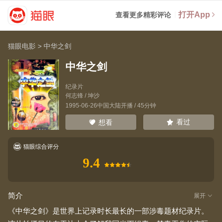
打开App
查看更多精彩评论
猫眼电影
>
中华之剑
中华之剑
纪录片
何志锋
/
坤沙
1995-06-26中国大陆开播 / 45分钟
看过
想看
猫眼综合评分
9.4
简介
展开
《中华之剑》是世界上记录时长最长的一部涉毒题材纪录片。