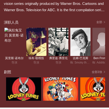
vision series originally produced by Warner Bros. Cartoons and
Warner Bros. Television for ABC. It is the first compilation series
that consists of Looney Tunes and Merrie Melodies theatrical sh
演职人员
orts that ran from 1930 to 1969 in the golden age of animation. It
全部
initially ran in a prime time slot from 1960 to 1962, running...
莫里斯·诺布尔
埃布·勒维投
弗里兹·弗里伦
吉姆·巴克斯
Ben Fromm
导演
导演
导演
饰: Smoky the Genie
剧照
全部3张