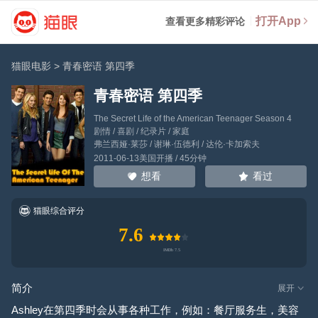
打开App
查看更多精彩评论
猫眼电影
>
青春密语 第四季
青春密语 第四季
The Secret Life of the American Teenager Season 4
剧情 / 喜剧 / 纪录片 / 家庭
弗兰西娅·莱莎
/
谢琳·伍德利
/
达伦·卡加索夫
2011-06-13美国开播 / 45分钟
看过
想看
猫眼综合评分
7.6
简介
展开
Ashley在第四季时会从事各种工作，例如：餐厅服务生，美容