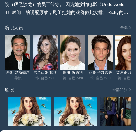
院（晒黑沙龙）的员工等等。 因为她接拍电影《Underworld
4》时间上的调配原故，剧组把她的戏份做此安排。Ricky的生
母Nora又开始酗酒，还与Ben一起畅饮。她也将会搬去Amy家
演职人员
暂住。Ben失去孩子后，非常沮丧，也打算跟Adrian分开，他请
全部
求Ricky代他跟Adrian谈，但Ricky拒绝。 新加入一个角色Etha
n，他是Ricky以前的领养兄弟, 由Michael Grant饰演. Ethan出
现在Ricky的公寓, 因为他惹了麻烦,所以想躲在Ricky的住处, 但
Ricky拒绝了. 他告诉Ethan他现在跟女朋友和孩子居住在一起,
所以没有办法收留他. Adrian跟Ben离婚了！她先后认识了Dante
基斯·楚斯戴尔
弗兰西娅·莱莎
谢琳·伍德利
达伦·卡加索夫
英迪娅·埃
和Omar。不知道她是否又变回以前那个她，一直在寻找真爱?
导演
饰: 自己 Self
饰: 自己 Self
饰: 自己 Self
饰: 自己 Sel
剧照
全部31张