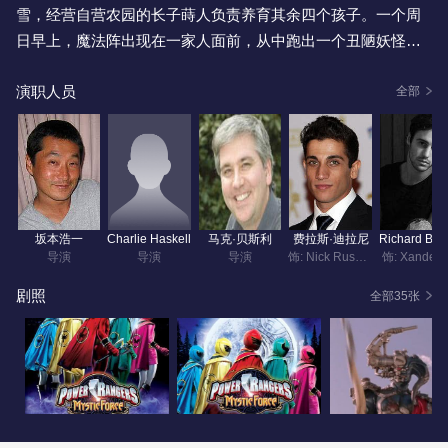
雪，经营自营农园的长子蒔人负责养育其余四个孩子。一个周
日早上，魔法阵出现在一家人面前，从中跑出一个丑陋妖怪。
孩子们不知所措时，妈妈深雪拿出造型奇妙的行动电话，变身
演职人员
成穿白色战衣、似天使般的形态，很快打倒了妖怪。
全部
回到家后，深雪向惊讶的孩子们解释，刚才打倒的妖怪是地底
冥府阴非路西亚的冥兽，曾为侵略地上界被“天空圣者”封印。自
己为与复活的阴非路西亚战斗，受天空圣者授予魔法，变身为
魔法使“魔法妈妈”。而且孩子们和她一样，都拥有魔法使的资
坂本浩一
Charlie Haskell
马克·贝斯利
费拉斯·迪拉尼
质。
导演
导演
导演
饰: Nick Russell
饰: Xander 
剧照
全部35张