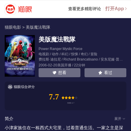
打开App
查看更多精彩评论
猫眼电影
>
美版魔法戰隊
美版魔法戰隊
Power Ranger Mystic Force
电视剧 / 动作 / 科幻 / 惊悚 / 奇幻 / 冒险
费拉斯·迪拉尼
/
Richard Brancatisano
/
安东尼娅·普雷布尔
2006-02-20美国开播 / 22分钟
看过
想看
猫眼综合评分
7.7
简介
展开
小津家族住在一栋西式大宅里，过着普通生活。一家之主是深