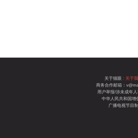
关于猫眼 :
关于
商务合作邮箱：v@mao
用户举报/涉未成年人有害信
中华人民共和国增值电
广播电视节目制
猫眼电影