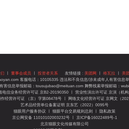
我们
董事会成员
投资者关系
友情链接 :
美团网
格瓦拉
美
yan.com 客服电话：10105335 违法和不良信息/涉未成年人有害信息举报
息举报邮箱：tousujubao@meituan.com 舞弊线索举报邮箱：wubiju
信业务经营许可证 京B2-20190350
营业性演出许可证 京演（机构）
作经营许可证 （京）字第08478号
网络文化经营许可证 京网文（2022）
艺术品经营单位备案证明 京东艺（2022）0095号
猫眼用户服务协议
猫眼平台交易规则总则
隐私政策
京公网安备 11010102003232号
京ICP备16022489号-1
北京猫眼文化传媒有限公司