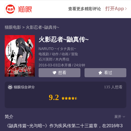
打开App
查看更多精彩评论
猫眼电影
>
火影忍者~鼬真传~
火影忍者~鼬真传~
NARUTO ~イタチ真伝~
电视剧 / 动作 / 动画 / 冒险
石川英郎
/
木内秀信
2016-03-03日本开播 / 24分钟
看过
想看
135
人想看
猫眼综合评分
9.2
简介
展开
《鼬真传篇~光与暗~》作为疾风传第二十三篇章，在2016年3