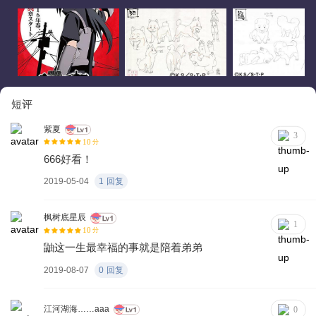
短评
紫夏
3
10
分
666好看！
2019-05-04
1
回复
枫树底星辰
1
10
分
鼬这一生最幸福的事就是陪着弟弟
2019-08-07
0
回复
江河湖海……aaa
0