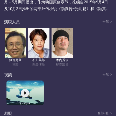
月－5月期间播出，作为动画原创章节，改编自2015年9月4日
及10月2日推出的两部外传小说《鼬真传~光明篇》和《鼬真传
~暗夜篇》。如同小说，故事焦距于宇智波鼬和其一生的忍者经
演职人员
历。而篇章开头与结尾段落则改编自漫画原作的第678章。 包
全部
含集数 671~678
伊达勇登
石川英郎
木内秀信
导演
配音演员
配音演员
视频
全部
剧照
全部9张