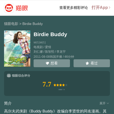
打开App
查看更多精彩评论
猫眼电影
>
Birdie Buddy
Birdie Buddy
버디버디
电视剧 / 爱情
刘仁娜
/
陈智熙
/
李龙宇
2011-08-08韩国开播 / 46分钟
看过
想看
猫眼综合评分
7.7
简介
展开
高尔夫武侠剧《Buddy Buddy》改编自李贤世的同名漫画。其