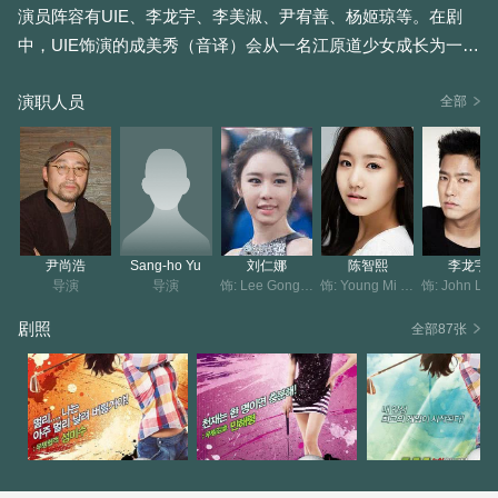
演员阵容有UIE、李龙宇、李美淑、尹宥善、杨姬琼等。在剧
中，UIE饰演的成美秀（音译）会从一名江原道少女成长为一代
“高尔夫球女皇”。
演职人员
全部
尹尚浩
Sang-ho Yu
刘仁娜
陈智熙
李龙宇
导演
导演
饰: Lee Gong Sook-MiSoo's friend-(2011)
饰: Young Mi Soo-(2011)
剧照
全部87张