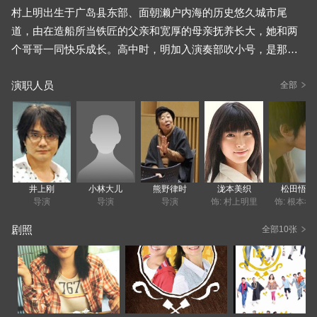
村上明出生于广岛县东部、面朝濑户内海的历史悠久城市尾
道，由在造船所当铁匠的父亲和宽厚的母亲抚养长大，她和两
个哥哥一同快乐成长。高中时，明加入演奏部吹小号，是那种
一到棒球场上应援就会忘了自己演奏者身份的热血少女。她做
演职人员
事一根筋，有着被大家称作“gumbo”的呆呆傻傻的小子性格。
全部
一天，祖母初音来到尾道看望明，明这才知道自己是村上家的
养子，而初音则刚得知明的母亲没把明亲生母亲已去世的事告
诉她。明和初音围绕生母遗物小号不断产生冲突，她觉得祖母
是自己无法跨越人生障碍的最大阻碍。之后，明到大阪——初
井上刚
小林大儿
熊野律时
泷本美织
松田悟志
音生活的城市，在一家食品公司就职，并搬进了初音经营的小
导演
导演
导演
饰: 村上明里
饰: 根本孝
旅店。
剧照
全部10张
初音虽首次和孙女一起生活，但既不宠溺明，也不强迫她叫自
己奶奶。相反，无论初音打骂，明都紧紧跟着奶奶。她忍受着
被奶奶说“品质不好”的责骂生活着，而这份忍耐力让她克服了许
多困难。不久，她继承了养母的广岛风味和初音的大阪风