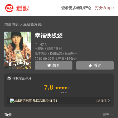
打开App
查看更多精彩评论
猫眼电影
>
幸福铁板烧
幸福铁板烧
てっぱん
电视剧 / 剧情 / 喜剧
泷本美织
/
松田悟志
/
远藤宪一
2010-09-27日本开播 / 15分钟
看过
想看
猫眼综合评分
7.8
日剧学院赏
最佳女主角(提名)
2
次提名
简介
展开