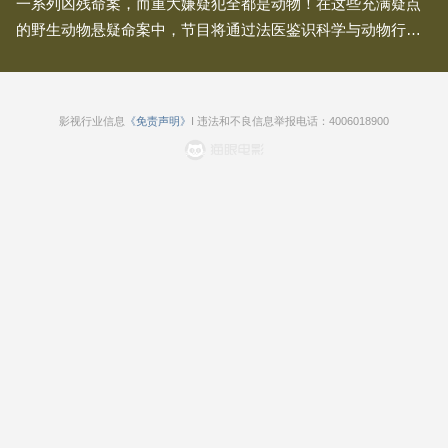
一系列凶残命案，而重大嫌疑犯全都是动物！在这些充满疑点
的野生动物悬疑命案中，节目将通过法医鉴识科学与动物行为
分析相结合，让离奇命案的案情峰回路转，最终逮到真凶！
第一集 内陆刺客
第二集 海洋刺客
影视行业信息
《免责声明》
I 违法和不良信息举报电话：4006018900
第三集 极圈刺客
第四集 非洲刺客
第五集 亚马逊刺客