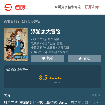
打开App
查看更多精彩评论
猫眼电影
>
浮游泉大冒险
浮游泉大冒险
パタパタ飞行船の冒険
电视剧 / 科幻 / 动画 / 冒险
小暮英麻
/
铃木正和
/
纳谷六朗
2002-01-05日本开播 / 24分钟
看过
想看
猫眼综合评分
8.5
简介
展开
故事內容 珍妮是名門望族巴斯頓家(Buxton)的幼女，自小已不