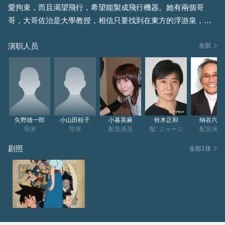
愛拘束，而且渴望飛行，希望能製成飛行機器。她有兩個哥
哥，大哥佐治是大學教授，相信只要找到在東方的浮游泉，就
可以實現飛行的夢想；二哥威廉則打理家族的銀行生意，但他
演职人员
一直妒忌父親只寵愛佐治。 佐治終於等到機會出發東方，但不
全部
久後竟傳來他的死訊，威廉亦失了蹤。幾年後的一天，珍妮竟
然收到一封懷疑是佐治寄來的信，信裡什麼也沒有，只有一塊
藍色的石。忽然，石化成晶體向上升，之後散開，變成藍色的
沙。珍妮為了找尋哥哥，決定和管家章伯倫一起到東方。 途
中，珍妮結識了布連，他當了珍妮的嚮導。在沙漠時，他們三
矢野雄一郎
小山田桂子
小暮英麻
铃木正和
纳谷六朗
人因為被騙，幾乎死在沙漠，因為天空降下的箱子得以保命。
导演
导演
配音演员
配: ジョージ
配音演员
之後他們與之前在船上認識的普魯高隊長(Christophe Balzac)帶
剧照
全部1张
領的軍隊同行，原來他們的目的就是找尋浮游泉和佐治，珍妮
也因此掩飾了自己是他妹妹的...