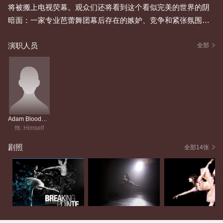
将被搬上电视荧幕。观众们还将看到这个看似完美的世界的阴
暗面：一家专业芭蕾舞团幕后存在的嫉妒、竞争和紧张氛围。
因为在紧身衣和芭蕾舞裙之下，是一群斗士，他们在一个充满
演职人员
挑战的残酷世界中拼搏……
全部
Adam Bloodgood
饰: Himself
剧照
全部14张