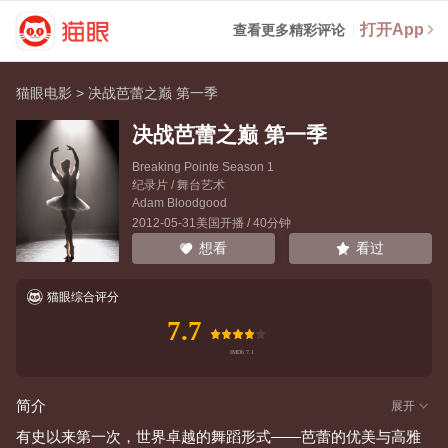
打开App
查看更多精彩评论
猫眼电影
>
决战芭蕾之巅 第一季
决战芭蕾之巅 第一季
Breaking Pointe Season 1
纪录片 / 舞台艺术
Adam Bloodgood
2012-05-31美国开播 / 40分钟
看过
想看
猫眼综合评分
7.7
简介
展开
有史以来第一次，世界卓越的舞蹈形式——芭蕾的优美与高雅