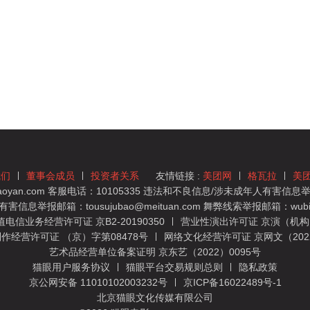
我们
董事会成员
投资者关系
友情链接 :
美团网
格瓦拉
美
yan.com 客服电话：10105335 违法和不良信息/涉未成年人有害信息举报
息举报邮箱：tousujubao@meituan.com 舞弊线索举报邮箱：wubiju
信业务经营许可证 京B2-20190350
营业性演出许可证 京演（机构）
作经营许可证 （京）字第08478号
网络文化经营许可证 京网文（2022）
艺术品经营单位备案证明 京东艺（2022）0095号
猫眼用户服务协议
猫眼平台交易规则总则
隐私政策
京公网安备 11010102003232号
京ICP备16022489号-1
北京猫眼文化传媒有限公司