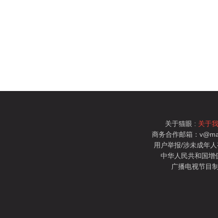
关于猫眼 :
关于
商务合作邮箱：v@mao
用户举报/涉未成年人有害信
中华人民共和国增值电
广播电视节目制
猫眼电影