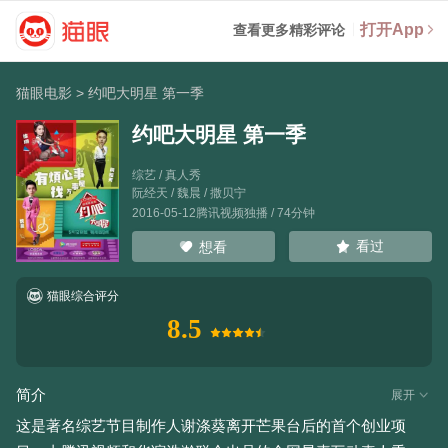
打开App
查看更多精彩评论
猫眼电影
>
约吧大明星 第一季
约吧大明星 第一季
综艺 / 真人秀
阮经天
/
魏晨
/
撒贝宁
2016-05-12腾讯视频独播 / 74分钟
看过
想看
猫眼综合评分
8.5
简介
展开
这是著名综艺节目制作人谢涤葵离开芒果台后的首个创业项