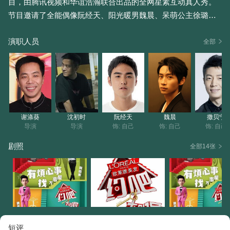
目，由腾讯视频和华谊浩瀚联合出品的全网星素互动真人秀。
节目邀请了全能偶像阮经天、阳光暖男魏晨、呆萌公主徐璐作
为常驻嘉宾，华谊旗下明星艺人担任飞行嘉宾，还将依托腾讯
演职人员
庞大的用户群开展跨屏互动。
全部
谢涤葵透露，节目组已通过腾讯网、新浪微博、百度贴吧等多
平台向网友征集苦恼和心愿，并号召网友投票。每期节目会选
取排名前十的烦恼，提供给三位常驻嘉宾和以华谊群星为主的
飞行嘉宾，让他们依据自身能力选择任务，每期任务数量和完
谢涤葵
沈初时
阮经天
魏晨
撒贝宁
成每个任务所需的嘉宾数量均不设限。
导演
导演
饰: 自己
饰: 自己
饰: 自己
剧照
全部14张
谢涤葵介绍，大家印象里的网络综艺节目比较随意，多在棚内
拍摄，而此次要做的是第一档纯网户外互动真人秀。网络真人
秀规模较小，若不够精彩，网友可能随时关掉，所以对他来说
是个挑战，也希望能给大家带来全新体验。《约吧！大明... 》
短评