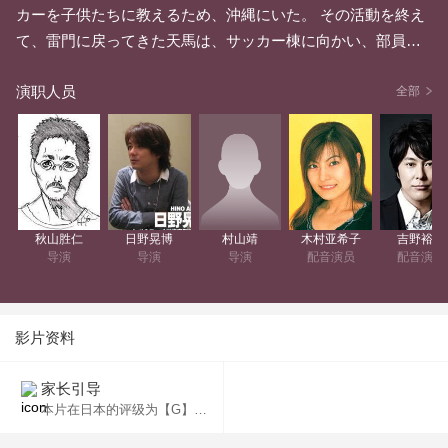
カーを子供たちに教えるため、沖縄にいた。 その活動を終え
て、雷門に戻ってきた天馬は、サッカー棟に向かい、部員を
探すが見当たらない。 そこに不思議な風貌の少年「アルフ
演职人员
ァ」が現れる。 「お前からサッカーを消去する」 200年後の
全部
未来から来たという彼らの目的は、サッカーをこの世から消
去する事。 圧倒的な力で打ちのめされる天馬だが、謎の少年
フェイに助けられる。天馬達はサッカーの消去を阻止すべ
く、時空をめぐる冒険に旅立つのだった。
秋山胜仁
日野晃博
村山靖
木村亚希子
吉野裕行
导演
导演
导演
配音演员
配音演员
影片资料
家长引导
本片在日本的评级为【G】，适合任何年龄观看。