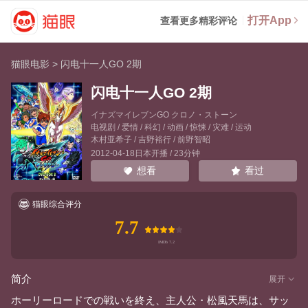
打开App
查看更多精彩评论
猫眼电影
>
闪电十一人GO 2期
闪电十一人GO 2期
イナズマイレブンGO クロノ・ストーン
电视剧 / 爱情 / 科幻 / 动画 / 惊悚 / 灾难 / 运动
木村亚希子
/
吉野裕行
/
前野智昭
2012-04-18日本开播 / 23分钟
看过
想看
猫眼综合评分
7.7
简介
展开
ホーリーロードでの戦いを終え、主人公・松風天馬は、サッ