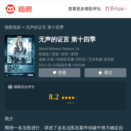
打开App
查看更多精彩评论
猫眼电影
>
无声的证言 第十四季
无声的证言 第十四季
Silent Witness Season 14
电视剧 / 悬疑 / 犯罪 / 剧情
汤姆·沃德
/
阿德里安娜·贝托拉
/
艾米莉娅·福克斯
2011-01-03英国开播 / 60分钟
看过
想看
猫眼综合评分
8.2
简介
围绕一名法医进行，讲述了这名法医在案件侦破中努力确定自