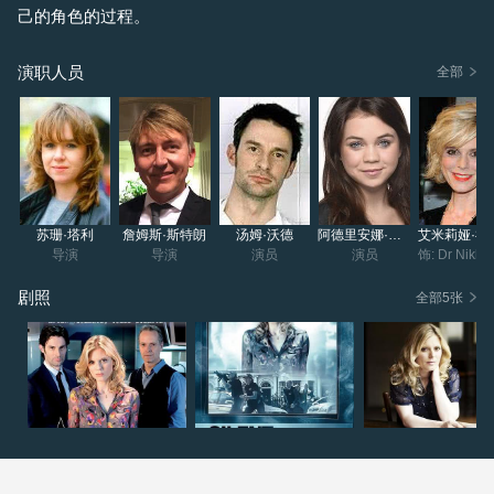
己的角色的过程。
演职人员
全部
苏珊·塔利
詹姆斯·斯特朗
汤姆·沃德
阿德里安娜·贝托拉
艾米莉
导演
导演
演员
演员
剧照
全部5张