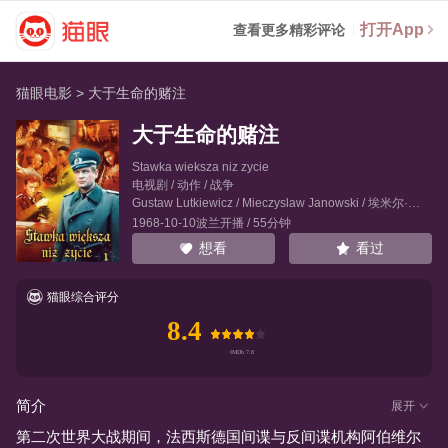
打开App
查看更多精彩评论
猫眼电影
>
大于生命的赌注
大于生命的赌注
Stawka wieksza niz zycie
电视剧 / 动作 / 战争
Gustaw Lutkiewicz
/
Mieczyslaw Janowski
/
埃米尔·卡尔维茨
1968-10-10波兰开播 / 55分钟
看过
想看
猫眼综合评分
8.4
简介
展开
第二次世界大战期间，法西斯德国间谍与反间谍机构阿伯维尔