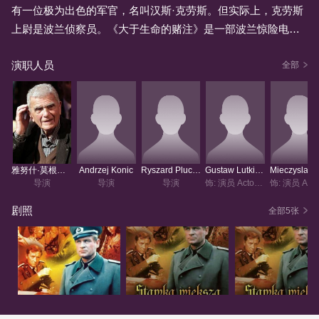
有一位极为出色的军官，名叫汉斯·克劳斯。但实际上，克劳斯
上尉是波兰侦察员。《大于生命的赌注》是一部波兰惊险电视
系列片，拍摄完成后很快在苏维埃荧屏上亮相（译者注：文中
演职人员
多次出现的“苏维埃”一词应指苏联。尽管剧中“克劳斯大尉”无疑
全部
是波兰人，但俄国人还是不假思索地称他为“苏联侦察员”），并
在70 - 80年代多次重播。该系列片原本只有6集，大家觉得6集
已足够长，然而播出后引发了观众的空前狂热，于是不得不紧
急加拍，最终又拍了12集。因在剧中扮演英勇无畏的苏维埃侦
察员“克劳斯大尉”，斯坦尼斯拉夫·米库尔斯基成为苏维埃姑娘
雅努什·莫根施特恩
Andrzej Konic
Ryszard Plucinski
Gustaw Lutkiewicz
心目中无可比拟的偶像。这部电视系列片拍摄于60年代中期（1
导演
导演
导演
饰: 演员 Actor/Actress
965 - 1968），是社会主义国家制作的第一部多集电视连续剧。
剧照
全部5张