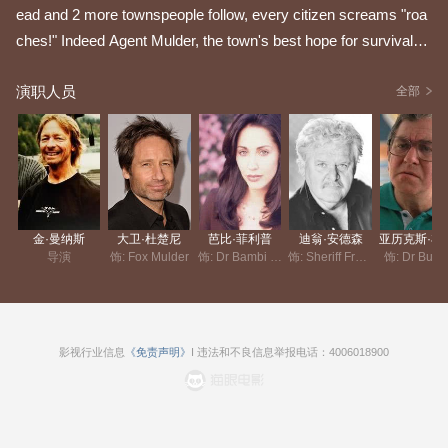
ead and 2 more townspeople follow, every citizen screams "roa
ches!" Indeed Agent Mulder, the town's best hope for survival, i
s hot on the trail of the creepy crawling insects, and it's all a mat
演职人员
ter of not bugging out!
全部
金·曼纳斯
大卫·杜楚尼
芭比·菲利普
迪翁·安德森
亚历克斯
导演
饰: Fox Mulder
饰: Dr Bambi Berenbaum
饰: Sheriff Frass
饰: Dr Bugg
影视行业信息
《免责声明》
I 违法和不良信息举报电话：4006018900