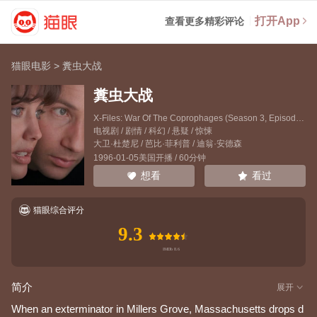
打开App
查看更多精彩评论
猫眼电影
>
糞虫大战
糞虫大战
X-Files: War Of The Coprophages (Season 3, Episode 12)
电视剧 / 剧情 / 科幻 / 悬疑 / 惊悚
大卫·杜楚尼
/
芭比·菲利普
/
迪翁·安德森
1996-01-05美国开播 / 60分钟
看过
想看
猫眼综合评分
9.3
简介
展开
When an exterminator in Millers Grove, Massachusetts drops d