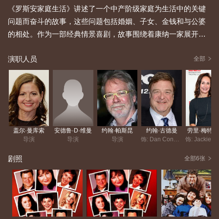
《罗斯安家庭生活》讲述了一个中产阶级家庭为生活中的关键
问题而奋斗的故事，这些问题包括婚姻、子女、金钱和与公婆
的相处。作为一部经典情景喜剧，故事围绕着康纳一家展开，
这是一个五口之家（包括DJ、达琳、贝基、罗斯安和丹）。家
演职人员
庭主妇罗斯安在妹妹杰基的陪伴下，努力维系着家庭的完整，
全部
还有……
盖尔·曼库索
安德鲁·D·维曼
约翰·帕斯昆
约翰·古德曼
劳里·梅特
导演
导演
导演
饰: Dan Conner
剧照
全部6张