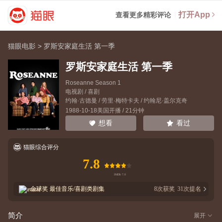
打开App
查看更多精彩评论
猫眼电影
>
罗斯安家庭生活 第一季
罗斯安家庭生活 第一季
Roseanne Season 1
电视剧 / 喜剧
约翰·古德曼
/
劳里·梅特卡夫
/
约翰尼·盖尔克奇
1988-10-18美国开播 / 21分钟
看过
想看
猫眼综合评分
7.8
金球奖
最佳音乐/喜剧类剧集
8
次获奖
31
次提名
简介
展开